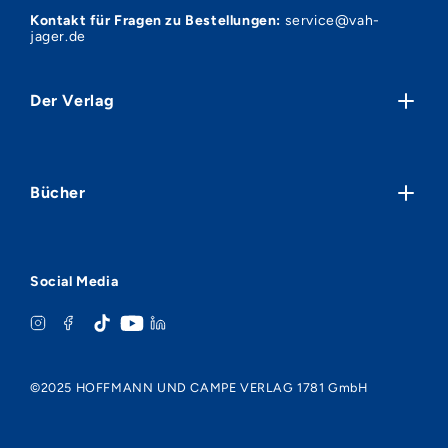
Kontakt für Fragen zu Bestellungen:
service@vah-
jager.de
Der Verlag
Über uns
Verlagsvorschauen
Bücher
Presse
Handel
Neuheiten
Bloggerinnen und Blogger
Krimis & Thriller
FAQ
Social Media
Romane & Erzählungen
Datenschutz
Sachbücher & Biografien
Widerrufsrecht
Geschenkbücher
Teilnahmebedingungen
Netiquette
©2025 HOFFMANN UND CAMPE VERLAG 1781 GmbH
AGB
Impressum