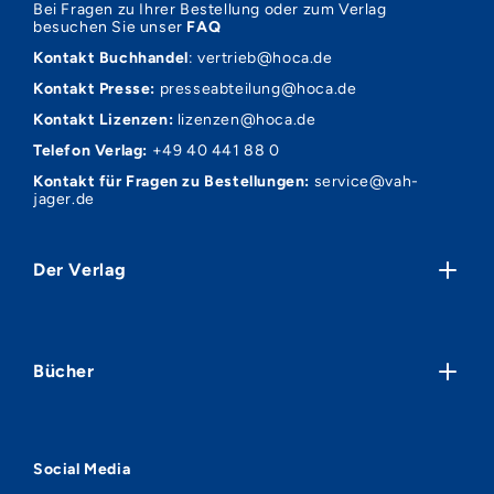
Bei Fragen zu Ihrer Bestellung oder zum Verlag
besuchen Sie unser
FAQ
Kontakt Buchhandel
:
vertrieb@hoca.de
Kontakt Presse:
presseabteilung@hoca.de
Kontakt Lizenzen:
lizenzen@hoca.de
Telefon Verlag:
+49 40 441 88 0
Kontakt für Fragen zu Bestellungen:
service@vah-
jager.de
Der Verlag
Über uns
Verlagsvorschauen
Bücher
Presse
Handel
Neuheiten
Bloggerinnen und Blogger
Krimis & Thriller
FAQ
Social Media
Romane & Erzählungen
Datenschutz