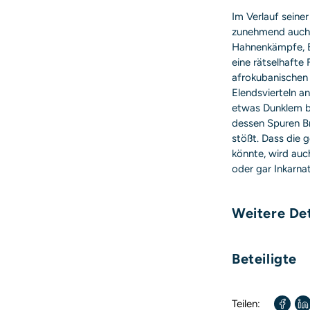
Im Verlauf seiner
zunehmend auch 
Hahnenkämpfe, 
eine rätselhafte
afrokubanischen 
Elendsvierteln a
etwas Dunklem be
dessen Spuren B
stößt. Dass die 
könnte, wird auch
oder gar Inkarnat
Weitere Det
Umfang:
Beteiligte
Autor / Autorin:
Teilen: