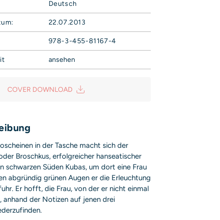
Deutsch
tum:
22.07.2013
978-3-455-81167-4
it
ansehen
Campe Verlag GmbH
Weg 42
COVER DOWNLOAD
sicherheit@hoca.de
is entsprechend Art. 9 Abs. 7 S. 2 der
GPSR
eibung
oscheinen in der Tasche macht sich der
roder Broschkus, erfolgreicher hanseatischer
den schwarzen Süden Kubas, um dort eine Frau
ren abgründig grünen Augen er die Erleuchtung
uhr. Er hofft, die Frau, von der er nicht einmal
 anhand der Notizen auf jenen drei
ederzufinden.