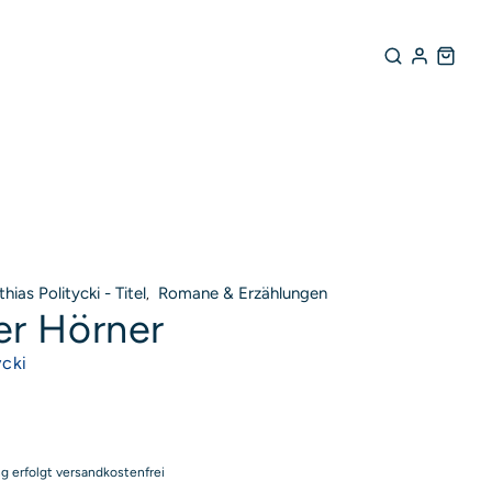
hias Politycki - Titel
Romane & Erzählungen
,
er Hörner
rodukte entdecken
ycki
ng erfolgt versandkostenfrei