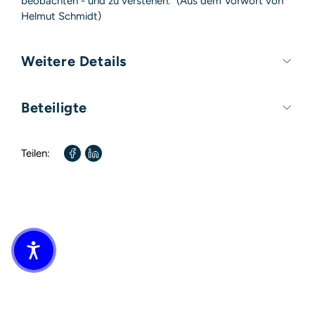
beobachten - und zu verstehen." (Aus dem Vorwort von
Helmut Schmidt)
Weitere Details
Umfang:
76 Seiten
Beteiligte
Format:
150mm x 190mm
Autor / Autorin:
Siegfried Lenz
Teilen:
Illustriert von:
Klaus Fußmann