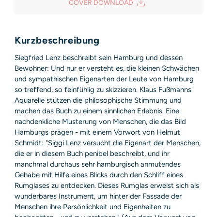
COVER DOWNLOAD
20149 Hamburg
Deutschland
E-Mail: produktsicherheit@hoca.de
Sicherheitshinweis entsprechend Art. 9 Abs. 7 S. 2 der
Kurzbeschreibung
GPSR
entbehrlich
Siegfried Lenz beschreibt sein Hamburg und dessen
Bewohner: Und nur er versteht es, die kleinen Schwächen
und sympathischen Eigenarten der Leute von Hamburg
so treffend, so feinfühlig zu skizzieren. Klaus Fußmanns
Aquarelle stützen die philosophische Stimmung und
machen das Buch zu einem sinnlichen Erlebnis. Eine
nachdenkliche Musterung von Menschen, die das Bild
Hamburgs prägen - mit einem Vorwort von Helmut
Schmidt: "Siggi Lenz versucht die Eigenart der Menschen,
die er in diesem Buch penibel beschreibt, und ihr
manchmal durchaus sehr hamburgisch anmutendes
Gehabe mit Hilfe eines Blicks durch den Schliff eines
Rumglases zu entdecken. Dieses Rumglas erweist sich als
wunderbares Instrument, um hinter der Fassade der
Menschen ihre Persönlichkeit und Eigenheiten zu