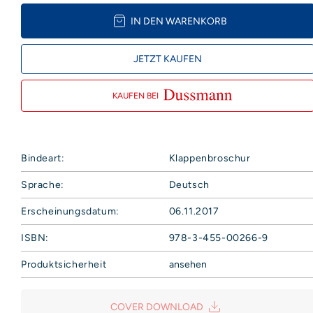
IN DEN WARENKORB
JETZT KAUFEN
KAUFEN BEI
Bindeart:
Klappenbroschur
Sprache:
Deutsch
Erscheinungsdatum:
06.11.2017
ISBN:
978-3-455-00266-9
Produktsicherheit
ansehen
Hoffmann und Campe Verlag GmbH
Harvestehuder Weg 42
COVER DOWNLOAD
20149 Hamburg