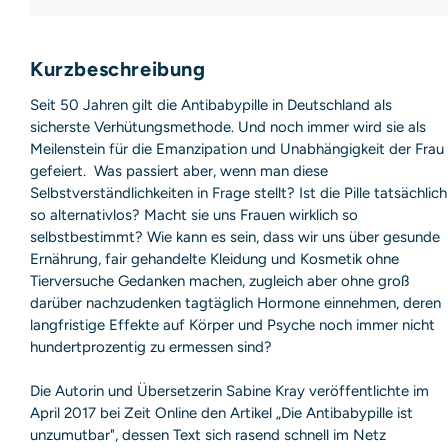
Deutschland
E-Mail: produktsicherheit@hoca.de
Sicherheitshinweis entsprechend Art. 9 Abs. 7 S. 2 der
GPSR
Kurzbeschreibung
entbehrlich
Seit 50 Jahren gilt die Antibabypille in Deutschland als
sicherste Verhütungsmethode. Und noch immer wird sie als
Meilenstein für die Emanzipation und Unabhängigkeit der Frau
gefeiert. Was passiert aber, wenn man diese
Selbstverständlichkeiten in Frage stellt? Ist die Pille tatsächlich
so alternativlos? Macht sie uns Frauen wirklich so
selbstbestimmt? Wie kann es sein, dass wir uns über gesunde
Ernährung, fair gehandelte Kleidung und Kosmetik ohne
Tierversuche Gedanken machen, zugleich aber ohne groß
darüber nachzudenken tagtäglich Hormone einnehmen, deren
langfristige Effekte auf Körper und Psyche noch immer nicht
hundertprozentig zu ermessen sind?
Die Autorin und Übersetzerin Sabine Kray veröffentlichte im
April 2017 bei Zeit Online den Artikel „Die Antibabypille ist
unzumutbar", dessen Text sich rasend schnell im Netz