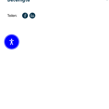
Format:
117mm x 177mm
Autor:
Sabine Kray
Teilen: