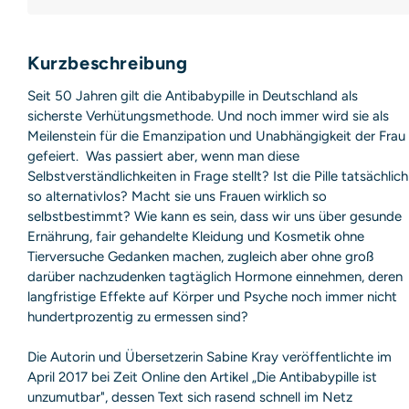
Deutschland
E-Mail: produktsicherheit@hoca.de
Sicherheitshinweis entsprechend Art. 9 Abs. 7 S. 2 der
GPSR
Kurzbeschreibung
entbehrlich
Seit 50 Jahren gilt die Antibabypille in Deutschland als
sicherste Verhütungsmethode. Und noch immer wird sie als
Meilenstein für die Emanzipation und Unabhängigkeit der Frau
gefeiert. Was passiert aber, wenn man diese
Selbstverständlichkeiten in Frage stellt? Ist die Pille tatsächlich
so alternativlos? Macht sie uns Frauen wirklich so
selbstbestimmt? Wie kann es sein, dass wir uns über gesunde
Ernährung, fair gehandelte Kleidung und Kosmetik ohne
Tierversuche Gedanken machen, zugleich aber ohne groß
darüber nachzudenken tagtäglich Hormone einnehmen, deren
langfristige Effekte auf Körper und Psyche noch immer nicht
hundertprozentig zu ermessen sind?
Die Autorin und Übersetzerin Sabine Kray veröffentlichte im
April 2017 bei Zeit Online den Artikel „Die Antibabypille ist
unzumutbar", dessen Text sich rasend schnell im Netz