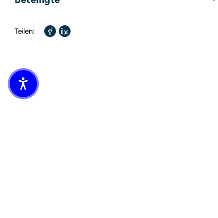
Format:
117mm x 177mm
Autor:
Sabine Kray
Teilen: