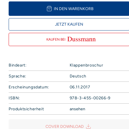
IN DEN WARENKORB
JETZT KAUFEN
KAUFEN BEI
Bindeart:
Klappenbroschur
Sprache:
Deutsch
Erscheinungsdatum:
06.11.2017
ISBN:
978-3-455-00266-9
Produktsicherheit
ansehen
Hoffmann und Campe Verlag GmbH
Harvestehuder Weg 42
COVER DOWNLOAD
20149 Hamburg