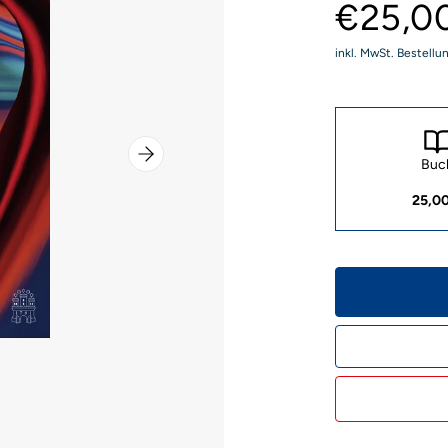
€25,0
inkl. MwSt. Bestellu
Buc
25,0