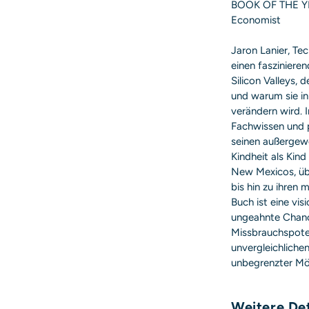
BOOK OF THE YEA
Economist
Jaron Lanier, Tec
einen faszinieren
Silicon Valleys, 
und warum sie in
verändern wird. 
Fachwissen und p
seinen außergew
Kindheit als Kin
New Mexicos, über
bis hin zu ihren
Buch ist eine vis
ungeahnte Chance
Missbrauchspotent
unvergleichliche
unbegrenzter Mög
Weitere Det