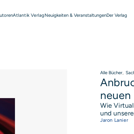
utoren
Neuigkeiten & Veranstaltungen
Der Verlag
Atlantik Verlag
Alle Bücher
Sac
,
Anbruc
neuen 
P
Wie Virtua
und unsere
Jaron Lanier