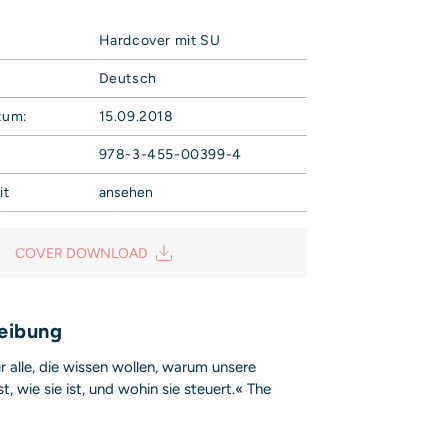
Hardcover mit SU
Deutsch
tum:
15.09.2018
978-3-455-00399-4
it
ansehen
Campe Verlag GmbH
Weg 42
COVER DOWNLOAD
sicherheit@hoca.de
is entsprechend Art. 9 Abs. 7 S. 2 der
GPSR
eibung
ür alle, die wissen wollen, warum unsere
st, wie sie ist, und wohin sie steuert.« The