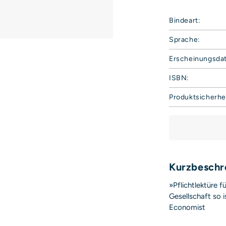
Bindeart:
Sprache:
Erscheinungsda
ISBN:
Produktsicherhe
Hoffmann und 
Harvestehuder 
20149 Hamburg
Deutschland
E-Mail: produkt
Sicherheitshinwe
Kurzbeschr
entbehrlich
»Pflichtlektüre f
Gesellschaft so i
Economist