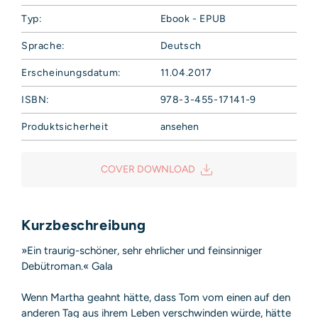
Typ:
Ebook - EPUB
Sprache:
Deutsch
Erscheinungsdatum:
11.04.2017
ISBN:
978-3-455-17141-9
Produktsicherheit
ansehen
Hoffmann und Campe Verlag GmbH
Harvestehuder Weg 42
COVER DOWNLOAD
20149 Hamburg
Deutschland
E-Mail: produktsicherheit@hoca.de
Sicherheitshinweis entsprechend Art. 9 Abs. 7 S. 2 der
Kurzbeschreibung
GPSR
entbehrlich
»Ein traurig-schöner, sehr ehrlicher und feinsinniger
Debütroman.« Gala
Wenn Martha geahnt hätte, dass Tom vom einen auf den
anderen Tag aus ihrem Leben verschwinden würde, hätte