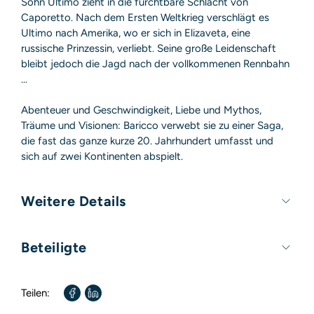
Sohn Ultimo zieht in die furchtbare Schlacht von
Caporetto. Nach dem Ersten Weltkrieg verschlägt es
Ultimo nach Amerika, wo er sich in Elizaveta, eine
russische Prinzessin, verliebt. Seine große Leidenschaft
bleibt jedoch die Jagd nach der vollkommenen Rennbahn
...
Abenteuer und Geschwindigkeit, Liebe und Mythos,
Träume und Visionen: Baricco verwebt sie zu einer Saga,
die fast das ganze kurze 20. Jahrhundert umfasst und
sich auf zwei Kontinenten abspielt.
Weitere Details
Umfang:
320 Seiten
Beteiligte
Autor / Autorin:
Alessandro Baricco
Teilen:
Übersetzt von:
Annette Kopetzki