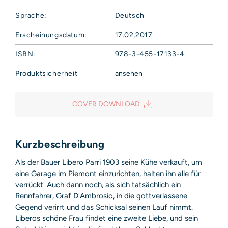
Sprache:
Deutsch
Erscheinungsdatum:
17.02.2017
ISBN:
978-3-455-17133-4
Produktsicherheit
ansehen
Hoffmann und Campe Verlag GmbH
Harvestehuder Weg 42
COVER DOWNLOAD
20149 Hamburg
Deutschland
E-Mail: produktsicherheit@hoca.de
Sicherheitshinweis entsprechend Art. 9 Abs. 7 S. 2 der
Kurzbeschreibung
GPSR
entbehrlich
Als der Bauer Libero Parri 1903 seine Kühe verkauft, um
eine Garage im Piemont einzurichten, halten ihn alle für
verrückt. Auch dann noch, als sich tatsächlich ein
Rennfahrer, Graf D'Ambrosio, in die gottverlassene
Gegend verirrt und das Schicksal seinen Lauf nimmt.
Liberos schöne Frau findet eine zweite Liebe, und sein