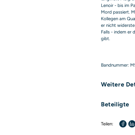
Lenoir - bis im P
Mord passiert. M
Kollegen am Quai
er nicht widerst
Falls - indem er
gibt.
Bandnummer: M
Weitere Det
Umfang:
Beteiligte
Format:
Autor / Autorin:
Teilen:
Übersetzt von: