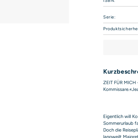
ISBN:
Serie:
Produktsicherhe
Hoffmann und 
Harvestehuder 
20149 Hamburg
Deutschland
E-Mail: produkt
Sicherheitshinwe
Kurzbeschr
entbehrlich
ZEIT FÜR MICH 
Kommissare.«Je
Eigentlich will K
Sommerurlaub fah
Doch die Reisepl
langweilt Maigre