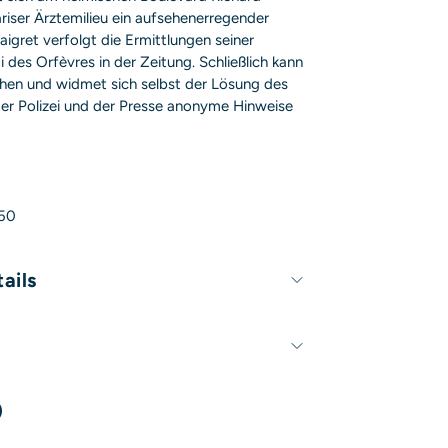
ariser Ärztemilieu ein aufsehenerregender
aigret verfolgt die Ermittlungen seiner
 des Orfèvres in der Zeitung. Schließlich kann
ehen und widmet sich selbst der Lösung des
 der Polizei und der Presse anonyme Hinweise
50
ails
224 Seiten
130mm x 190mm
Georges Simenon
Hansjürgen Wille