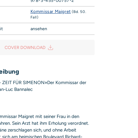
978-3-455-00757-2
Kommissar Maigret
(Bd. 50.
Fall)
it
ansehen
Campe Verlag GmbH
Weg 42
COVER DOWNLOAD
sicherheit@hoca.de
is entsprechend Art. 9 Abs. 7 S. 2 der
GPSR
eibung
- ZEIT FÜR SIMENON»Der Kommissar der
an-Luc Bannalec
ommissar Maigret mit seiner Frau in den
ren. Sein Arzt hat ihm Erholung verordnet.
äne zerschlagen sich, und ohne Arbeit
t sich am heimischen Boulevard Richard-