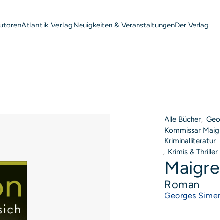
utoren
Neuigkeiten & Veranstaltungen
Der Verlag
Atlantik Verlag
Alle Bücher
Geor
,
Kommissar Maigre
Kriminalliteratur
Krimis & Thriller
,
P
Maigre
Roman
Georges Sime