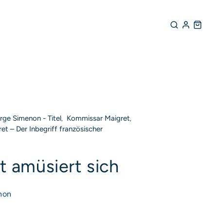
ge Simenon - Titel
Kommissar Maigret
,
,
t – Der Inbegriff französischer
rodukte entdecken
t amüsiert sich
non