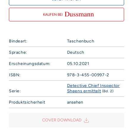
KAUFEN BEI
Bindeart:
Taschenbuch
Sprache:
Deutsch
Erscheinungsdatum:
05.10.2021
ISBN:
978-3-455-00997-2
Detective Chief Inspector
Serie:
Sheens ermittelt
(Bd. 2)
Produktsicherheit
ansehen
Hoffmann und Campe Verlag GmbH
Harvestehuder Weg 42
COVER DOWNLOAD
20149 Hamburg
Deutschland
E-Mail: produktsicherheit@hoca.de