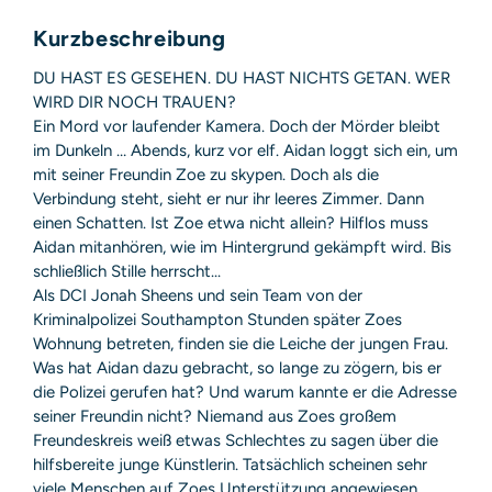
Sicherheitshinweis entsprechend Art. 9 Abs. 7 S. 2 der
Kurzbeschreibung
GPSR
entbehrlich
DU HAST ES GESEHEN. DU HAST NICHTS GETAN. WER
WIRD DIR NOCH TRAUEN?
Ein Mord vor laufender Kamera. Doch der Mörder bleibt
im Dunkeln … Abends, kurz vor elf. Aidan loggt sich ein, um
mit seiner Freundin Zoe zu skypen. Doch als die
Verbindung steht, sieht er nur ihr leeres Zimmer. Dann
einen Schatten. Ist Zoe etwa nicht allein? Hilflos muss
Aidan mitanhören, wie im Hintergrund gekämpft wird. Bis
schließlich Stille herrscht...
Als DCI Jonah Sheens und sein Team von der
Kriminalpolizei Southampton Stunden später Zoes
Wohnung betreten, finden sie die Leiche der jungen Frau.
Was hat Aidan dazu gebracht, so lange zu zögern, bis er
die Polizei gerufen hat? Und warum kannte er die Adresse
seiner Freundin nicht? Niemand aus Zoes großem
Freundeskreis weiß etwas Schlechtes zu sagen über die
hilfsbereite junge Künstlerin. Tatsächlich scheinen sehr
viele Menschen auf Zoes Unterstützung angewiesen