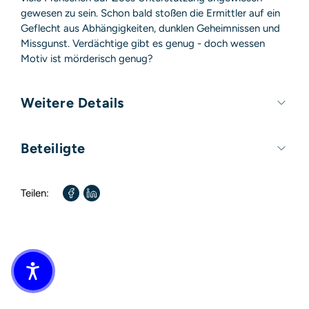
gewesen zu sein. Schon bald stoßen die Ermittler auf ein
Geflecht aus Abhängigkeiten, dunklen Geheimnissen und
Missgunst. Verdächtige gibt es genug - doch wessen
Motiv ist mörderisch genug?
Weitere Details
Umfang:
368 Seiten
Beteiligte
Format:
100mm x 100mm
Autor / Autorin:
Gytha Lodge
Teilen:
Übersetzt von:
Kristian Lutze