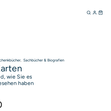
chenkbücher
Sachbücher & Biografien
,
arten
d, wie Sie es
rodukte entdecken
gesehen haben
0