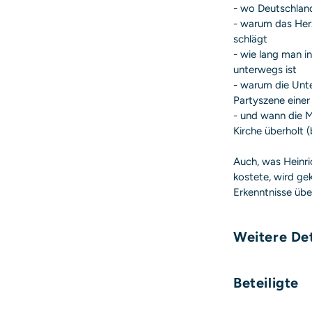
- wo Deutschland
- warum das Her
schlägt
- wie lang man i
unterwegs ist
- warum die Unte
Partyszene einer
- und wann die M
Kirche überholt (
Auch, was Heinri
kostete, wird gek
Erkenntnisse übe
Weitere Det
Umfang:
Beteiligte
Format: