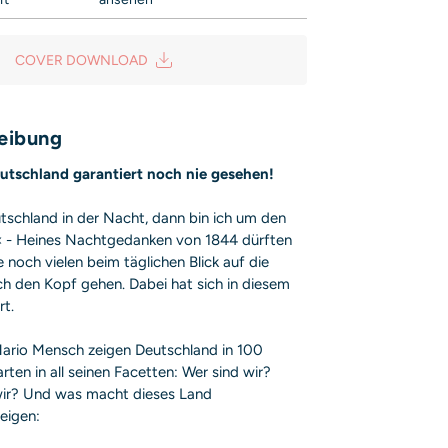
Campe Verlag GmbH
Weg 42
COVER DOWNLOAD
sicherheit@hoca.de
is entsprechend Art. 9 Abs. 7 S. 2 der
GPSR
eibung
utschland garantiert noch nie gesehen!
tschland in der Nacht, dann bin ich um den
« - Heines Nachtgedanken von 1844 dürften
 noch vielen beim täglichen Blick auf die
h den Kopf gehen. Dabei hat sich in diesem
rt.
Mario Mensch zeigen Deutschland in 100
rten in all seinen Facetten: Wer sind wir?
ir? Und was macht dieses Land
eigen: