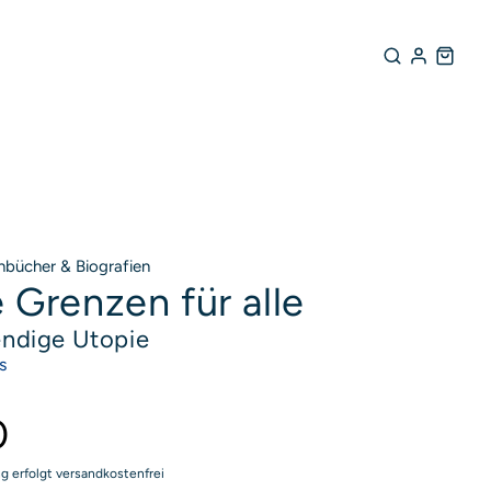
hbücher & Biografien
 Grenzen für alle
endige Utopie
rodukte entdecken
s
0
ng erfolgt versandkostenfrei