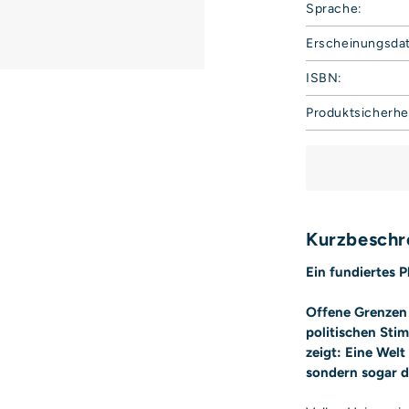
Sprache:
Erscheinungsda
ISBN:
Produktsicherhe
Hoffmann und 
Harvestehuder 
20149 Hamburg
Deutschland
E-Mail: produkt
Sicherheitshinwe
Kurzbeschr
entbehrlich
Ein fundiertes 
Offene Grenzen 
politischen St
zeigt: Eine Welt
sondern sogar 