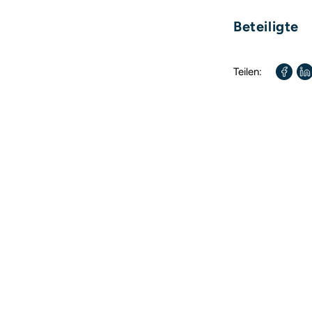
Umfang:
Beteiligte
Format:
Autor / Autorin:
Teilen: