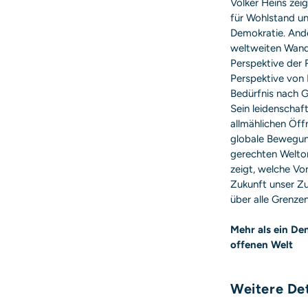
Volker Heins zei
für Wohlstand un
Demokratie. Ande
weltweiten Wand
Perspektive der 
Perspektive von
Bedürfnis nach 
Sein leidenschaft
allmählichen Öff
globale Bewegung
gerechten Weltor
zeigt, welche Vo
Zukunft unser Z
über alle Grenze
Mehr als ein Den
offenen Welt
Weitere Det