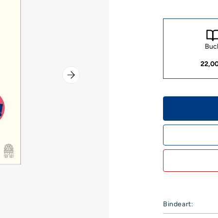
Buc
22,0
Bindeart: