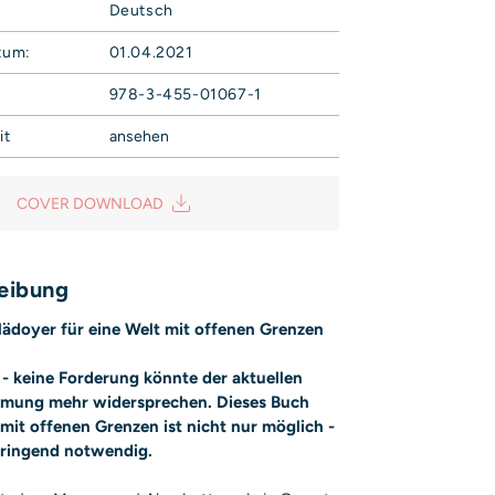
Deutsch
tum:
01.04.2021
978-3-455-01067-1
it
ansehen
Campe Verlag GmbH
Weg 42
COVER DOWNLOAD
sicherheit@hoca.de
is entsprechend Art. 9 Abs. 7 S. 2 der
GPSR
eibung
Plädoyer für eine Welt mit offenen Grenzen
- keine Forderung könnte der aktuellen
immung mehr widersprechen. Dieses Buch
 mit offenen Grenzen ist nicht nur möglich -
dringend notwendig.