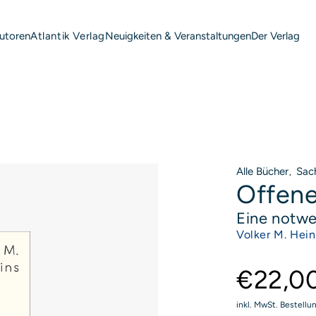
utoren
Neuigkeiten & Veranstaltungen
Der Verlag
Atlantik Verlag
Alle Bücher
Sac
,
Offene
Eine notw
P
Volker M. Hein
€22,0
inkl. MwSt. Bestellu