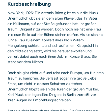
Sicherheitshinweis entsprechend Art. 9 Abs. 7 S. 2 der
Kurzbeschreibung
GPSR
entbehrlich
New York, 1926: Für Antonia Brico gibt es nur die Musik.
Unermüdlich übt sie an dem alten Klavier, das ihr Vater,
ein Müllmann, auf der Straße gefunden hat. Ihr großer
Traum: Dirigentin zu werden. Doch noch nie hat eine Frau
in dieser Rolle auf der Bühne stehen dürfen. Als sie sich als
junge Frau zu einem Konzert ihres Idols Willem
Mengelberg schleicht, und sich auf einem Klappstuhl in
den Mittelgang setzt, wird sie herausgeworfen und
verliert dabei auch noch ihren Job im Konzerthaus. Sie
steht vor dem Nichts.
Doch sie gibt nicht auf und reist nach Europa, um für ihren
Traum zu kämpfen. Sie verlässt sogar ihre große Liebe
Frank, um nicht in dessen Schatten zu stehen.
Unermüdlich klopft sie an die Türen der großen Musiker.
Karl Muck, der legendäre Dirigent in Berlin, zerreißt vor
ihren Augen ihr Empfehlungsschreiben.
Antonia sieht letztlich nur einen Weg: Ein Orchester nur