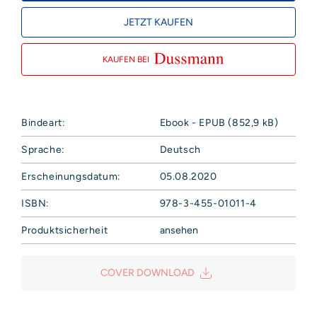
JETZT KAUFEN
KAUFEN BEI
Bindeart:
Ebook - EPUB (852,9 kB)
Sprache:
Deutsch
Erscheinungsdatum:
05.08.2020
ISBN:
978-3-455-01011-4
Produktsicherheit
ansehen
Hoffmann und Campe Verlag GmbH
Harvestehuder Weg 42
COVER DOWNLOAD
20149 Hamburg
Deutschland
E-Mail: produktsicherheit@hoca.de