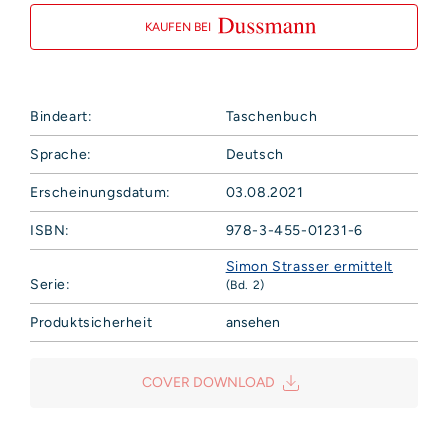
KAUFEN BEI
Bindeart:
Taschenbuch
Sprache:
Deutsch
Erscheinungsdatum:
03.08.2021
ISBN:
978-3-455-01231-6
Simon Strasser ermittelt
Serie:
(Bd. 2)
Produktsicherheit
ansehen
Hoffmann und Campe Verlag GmbH
Harvestehuder Weg 42
COVER DOWNLOAD
20149 Hamburg
Deutschland
E-Mail: produktsicherheit@hoca.de