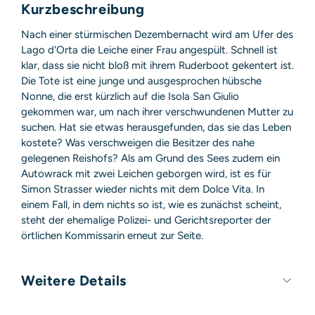
Sicherheitshinweis entsprechend Art. 9 Abs. 7 S. 2 der
Kurzbeschreibung
GPSR
entbehrlich
Nach einer stürmischen Dezembernacht wird am Ufer des
Lago d'Orta die Leiche einer Frau angespült. Schnell ist
klar, dass sie nicht bloß mit ihrem Ruderboot gekentert ist.
Die Tote ist eine junge und ausgesprochen hübsche
Nonne, die erst kürzlich auf die Isola San Giulio
gekommen war, um nach ihrer verschwundenen Mutter zu
suchen. Hat sie etwas herausgefunden, das sie das Leben
kostete? Was verschweigen die Besitzer des nahe
gelegenen Reishofs? Als am Grund des Sees zudem ein
Autowrack mit zwei Leichen geborgen wird, ist es für
Simon Strasser wieder nichts mit dem Dolce Vita. In
einem Fall, in dem nichts so ist, wie es zunächst scheint,
steht der ehemalige Polizei- und Gerichtsreporter der
örtlichen Kommissarin erneut zur Seite.
Weitere Details