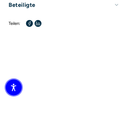
Umfang:
320 Seiten
Beteiligte
Format:
130mm x 190mm
Autor / Autorin:
Giulia Conti
Teilen: