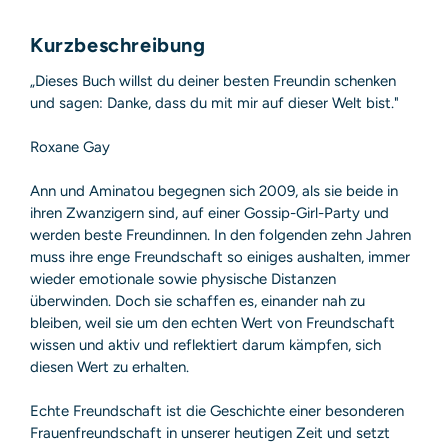
E-Mail: produktsicherheit@hoca.de
Sicherheitshinweis entsprechend Art. 9 Abs. 7 S. 2 der
Kurzbeschreibung
GPSR
entbehrlich
„Dieses Buch willst du deiner besten Freundin schenken
und sagen: Danke, dass du mit mir auf dieser Welt bist."
Roxane Gay
Ann und Aminatou begegnen sich 2009, als sie beide in
ihren Zwanzigern sind, auf einer Gossip-Girl-Party und
werden beste Freundinnen. In den folgenden zehn Jahren
muss ihre enge Freundschaft so einiges aushalten, immer
wieder emotionale sowie physische Distanzen
überwinden. Doch sie schaffen es, einander nah zu
bleiben, weil sie um den echten Wert von Freundschaft
wissen und aktiv und reflektiert darum kämpfen, sich
diesen Wert zu erhalten.
Echte Freundschaft ist die Geschichte einer besonderen
Frauenfreundschaft in unserer heutigen Zeit und setzt