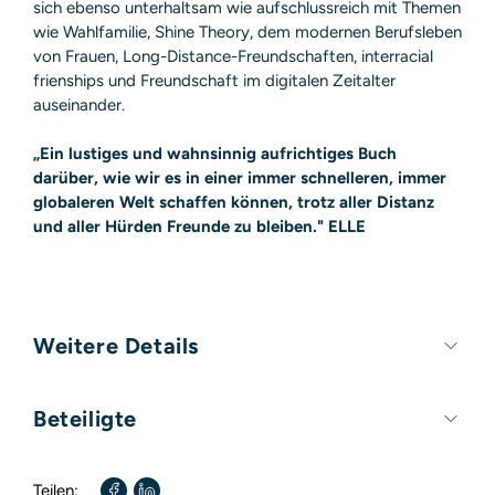
sich ebenso unterhaltsam wie aufschlussreich mit Themen
wie Wahlfamilie, Shine Theory, dem modernen Berufsleben
von Frauen, Long-Distance-Freundschaften, interracial
frienships und Freundschaft im digitalen Zeitalter
auseinander.
„Ein lustiges und wahnsinnig aufrichtiges Buch
darüber, wie wir es in einer immer schnelleren, immer
globaleren Welt schaffen können, trotz aller Distanz
und aller Hürden Freunde zu bleiben." ELLE
Weitere Details
Umfang:
288 Seiten
Beteiligte
Format:
140mm x 210mm
Autor / Autorin:
Aminatou Sow
Teilen: