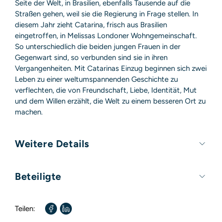
Seite der Welt, in Brasilien, ebenfalls Tausende auf die
Straßen gehen, weil sie die Regierung in Frage stellen. In
diesem Jahr zieht Catarina, frisch aus Brasilien
eingetroffen, in Melissas Londoner Wohngemeinschaft.
So unterschiedlich die beiden jungen Frauen in der
Gegenwart sind, so verbunden sind sie in ihren
Vergangenheiten. Mit Catarinas Einzug beginnen sich zwei
Leben zu einer weltumspannenden Geschichte zu
verflechten, die von Freundschaft, Liebe, Identität, Mut
und dem Willen erzählt, die Welt zu einem besseren Ort zu
machen.
Weitere Details
Umfang:
528 Seiten
Beteiligte
Format:
140mm x 210mm
Autor / Autorin:
Yara Rodrigues Fowler
Teilen:
Übersetzt von:
Maria Meinel