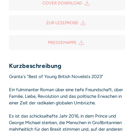
COVER DOWNLOAD
20149 Hamburg
Deutschland
E-Mail: produktsicherheit@hoca.de
ZUR LESEPROBE
Sicherheitshinweis entsprechend Art. 9 Abs. 7 S. 2 der
GPSR
entbehrlich
PRESSEMAPPE
Kurzbeschreibung
Granta's "Best of Young British Novelists 2023"
Ein fulminanter Roman über eine tiefe Freundschaft, über
Familie, Liebe, Revolution und das politische Erwachen in
einer Zeit der radikalen globalen Umbrüche.
Es ist das schicksalhafte Jahr 2016, in dem Prince und
George Michael sterben, die Menschen in Großbritannien
mehrheitlich für den Brexit stimmen und, auf der anderen