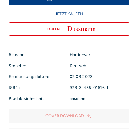
JETZT KAUFEN
KAUFEN BEI
Bindeart:
Hardcover
Sprache:
Deutsch
Erscheinungsdatum:
02.08.2023
ISBN:
978-3-455-01616-1
Produktsicherheit
ansehen
Hoffmann und Campe Verlag GmbH
Harvestehuder Weg 42
COVER DOWNLOAD
20149 Hamburg
Deutschland
E-Mail: produktsicherheit@hoca.de