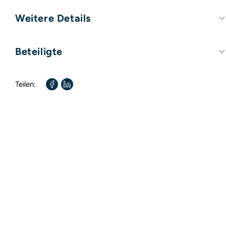
Weitere Details
Umfang:
176 Seiten
Beteiligte
Format:
100mm x 100mm
Autor / Autorin:
Sanaka Hiiragi
Teilen:
Übersetzt von:
Sabine Mangold
Übersetzt von:
Yukiko Luginbühl