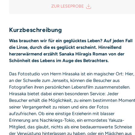
ZUR LESEPROBE
Sicherheitshinweis entsprechend Art. 9 Abs. 7 S. 2 der
GPSR
entbehrlich
Kurzbeschreibung
Was brauchen wir für ein geglücktes Leben? Auf jeden Fall
die Linse, durch die es geglückt erscheint. Hinreißend
herzerwärmend erzählt Sanaka Hiiragis Roman von der
Schönheit des Lebens im Auge des Betrachters.
Das Fotostudio von Herrn Hirasaka ist ein magischer Ort: Hier,
an der Schwelle zum Jenseits, können die Besucher aus
Fotografien ihren persönlichen Lebensfilm zusammenstellen.
Hirasaka bietet dabei einen besonderen Service: Jeder
Besucher erhält die Möglichkeit, zu einem bestimmten Momen
seiner Vergangenheit zu reisen und eins der Fotos
aufzufrischen. Ob eine einstige Erzieherin mit blasser
Erinnerung ans Nachkriegs-Tokio, ein ermordetes Yakuza-
Mitglied, das glaubt, nichts als eine bedauernswerte Schneise
der Verwüstung hinterlassen zu haben, oder ein Mädchen aus