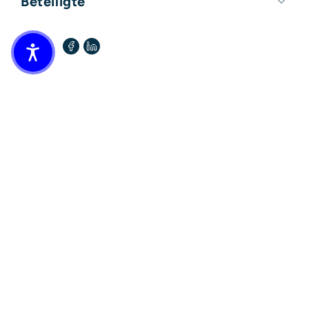
Beteiligte
Format:
140mm x 210mm
Autor / Autorin:
Lars Haider
Teilen: