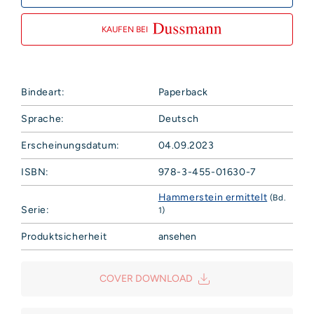
KAUFEN BEI
Bindeart:
Paperback
Sprache:
Deutsch
Erscheinungsdatum:
04.09.2023
ISBN:
978-3-455-01630-7
Hammerstein ermittelt
(Bd.
Serie:
1)
Produktsicherheit
ansehen
Hoffmann und Campe Verlag GmbH
Harvestehuder Weg 42
COVER DOWNLOAD
20149 Hamburg
Deutschland
E-Mail: produktsicherheit@hoca.de