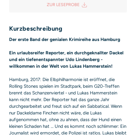
ZUR LESEPROBE
Sicherheitshinweis entsprechend Art. 9 Abs. 7 S. 2 der
GPSR
entbehrlich
Kurzbeschreibung
Der erste Band der genialen Krimireihe aus Hamburg
Ein urlaubsreifer Reporter, ein durchgeknallter Dackel
und ein tiefenentspannter Udo Lindenberg -
willkommen in der Welt von Lukas Hammerstein!
Hamburg, 2017: Die Elbphilharmonie ist eröffnet, die
Rolling Stones spielen im Stadtpark, beim G20-Treffen
brennt das Schanzenviertel - und Lukas Hammerstein
kann nicht mehr. Der Reporter hat das ganze Jahr
durchgearbeitet und freut sich auf ein Sabbatical. Wenn
nur Dackeldame Finchen nicht wäre, die Lukas
aufgenommen hat, ohne zu ahnen, dass der Hund einen
kleinen Schaden hat … Und es kommt noch schlimmer: Ein
Journalist wird ermordet, die Polizei ist ratlos. Lukas bleibt