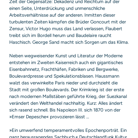
Zeit der Gegensätze: Dekadenz und Reichtum auf der
einen Seite, Unterdrückung und unmenschliche
Arbeitsverhältnisse auf der anderen. Inmitten dieser
turbulenten Zeiten kämpfen die Brüder Goncourt mit der
Zensur, Victor Hugo muss das Land verlassen, Flaubert
treibt sich im Bordell herum und Baudelaire raucht
Haschisch. George Sand macht sich Sorgen um das Klima.
Neben wegweisender Kunst und Literatur der Moderne
entstehen im Zweiten Kaiserreich auch ein gigantisches
Eisenbahnnetz, Frachthäfen, Fabriken und Bergwerke,
Boulevardpresse und Spekulationsblasen. Haussmann
walzt das verwinkelte Paris nieder und durchzieht die
Stadt mit großen Boulevards. Der Krimkrieg ist der erste
nach modernen Maßstäben geführte Krieg, der Suezkanal
verändert den Welthandel nachhaltig. Kurz: Alles ändert
sich rasend schnell. Bis Napoleon III. sich 1870 von der
»Emser Depesche« provozieren lässt ...
»Ein umwerfend temperamentvolles Epochenporträt. Ein
ganz herausragendes Sachbuch.« Deutschlandfunk Kultur