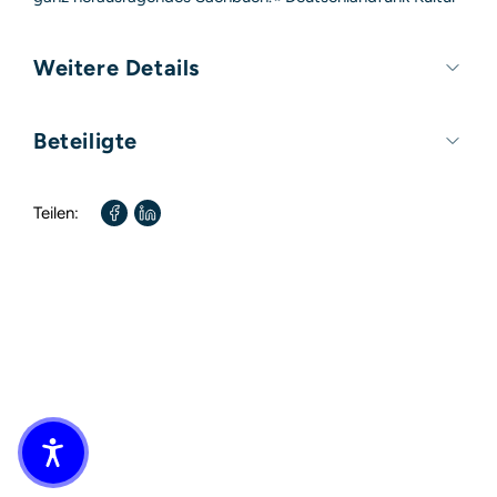
Weitere Details
Umfang:
416 Seiten
Beteiligte
Format:
130mm x 190mm
Autor / Autorin:
Walburga Hülk
Teilen: