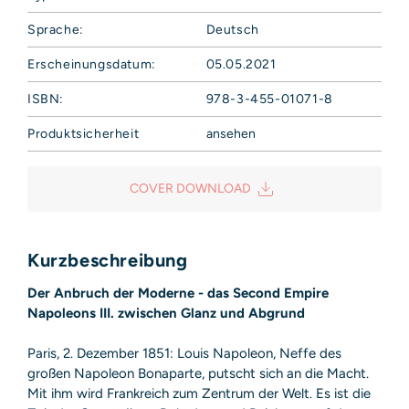
Sprache:
Deutsch
Erscheinungsdatum:
05.05.2021
ISBN:
978-3-455-01071-8
Produktsicherheit
ansehen
Hoffmann und Campe Verlag GmbH
Harvestehuder Weg 42
COVER DOWNLOAD
20149 Hamburg
Deutschland
E-Mail: produktsicherheit@hoca.de
Sicherheitshinweis entsprechend Art. 9 Abs. 7 S. 2 der
Kurzbeschreibung
GPSR
entbehrlich
Der Anbruch der Moderne - das Second Empire
Napoleons III. zwischen Glanz und Abgrund
Paris, 2. Dezember 1851: Louis Napoleon, Neffe des
großen Napoleon Bonaparte, putscht sich an die Macht.
Mit ihm wird Frankreich zum Zentrum der Welt. Es ist die