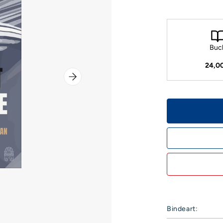
Buc
24,0
Bindeart: