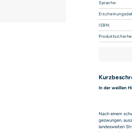
Sprache:
Erscheinungsda
ISBN:
Produktsicherhe
Hoffmann und 
Harvestehuder 
20149 Hamburg
Deutschland
E-Mail: produkt
Sicherheitshinwe
Kurzbeschr
entbehrlich
In der weißen H
Nach einem schwe
gezwungen, auszu
landesweiten Str