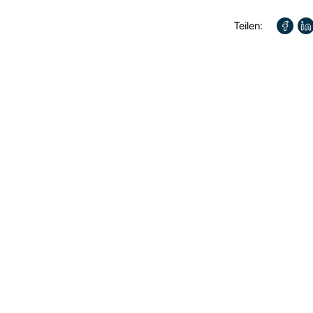
Autor / Autorin:
Teilen:
Übersetzt von:
Übersetzt von: