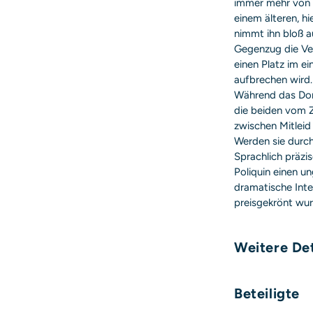
immer mehr von 
einem älteren, h
nimmt ihn bloß a
Gegenzug die Ve
einen Platz im ei
aufbrechen wird.
Während das Dor
die beiden vom
zwischen Mitleid
Werden sie durch
Sprachlich präzis
Poliquin einen u
dramatische Inte
preisgekrönt wur
Weitere Det
Umfang:
Beteiligte
Format: