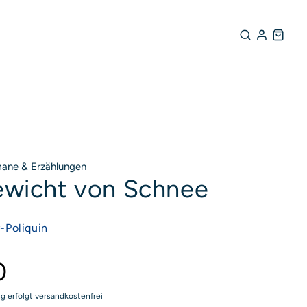
ane & Erzählungen
ewicht von Schnee
rodukte entdecken
-Poliquin
0
ng erfolgt versandkostenfrei