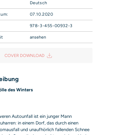
Deutsch
tum:
07.10.2020
978-3-455-00932-3
it
ansehen
Campe Verlag GmbH
Weg 42
COVER DOWNLOAD
sicherheit@hoca.de
is entsprechend Art. 9 Abs. 7 S. 2 der
GPSR
eibung
ölle des Winters
ren Autounfall ist ein junger Mann
harren: in einem Dorf, das durch einen
omausfall und unaufhörlich fallenden Schnee