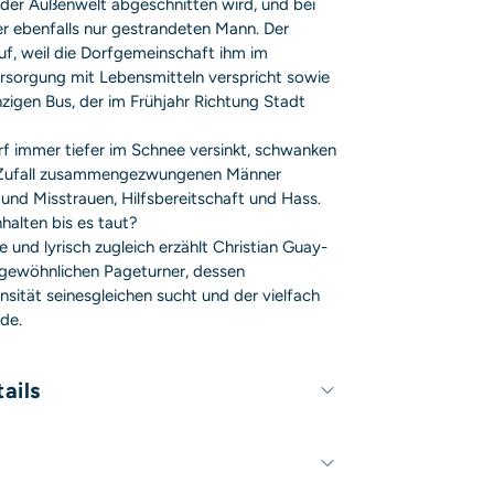
der Außenwelt abgeschnitten wird, und bei
ier ebenfalls nur gestrandeten Mann. Der
uf, weil die Dorfgemeinschaft ihm im
rsorgung mit Lebensmitteln verspricht sowie
nzigen Bus, der im Frühjahr Richtung Stadt
f immer tiefer im Schnee versinkt, schwanken
 Zufall zusammengezwungenen Männer
 und Misstrauen, Hilfsbereitschaft und Hass.
halten bis es taut?
e und lyrisch zugleich erzählt Christian Guay-
ngewöhnlichen Pageturner, dessen
nsität seinesgleichen sucht und der vielfach
de.
ails
288 Seiten
140mm x 210mm