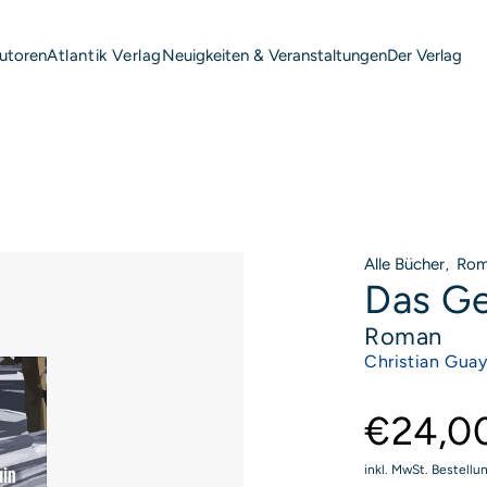
utoren
Neuigkeiten & Veranstaltungen
Der Verlag
Atlantik Verlag
Alle Bücher
Rom
,
Das G
Roman
P
Christian Guay
€24,0
inkl. MwSt. Bestellu