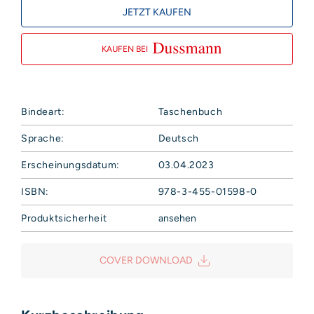
JETZT KAUFEN
KAUFEN BEI
Bindeart:
Taschenbuch
Sprache:
Deutsch
Erscheinungsdatum:
03.04.2023
ISBN:
978-3-455-01598-0
Produktsicherheit
ansehen
Hoffmann und Campe Verlag GmbH
Harvestehuder Weg 42
COVER DOWNLOAD
20149 Hamburg
Deutschland
E-Mail: produktsicherheit@hoca.de
Sicherheitshinweis entsprechend Art. 9 Abs. 7 S. 2 der