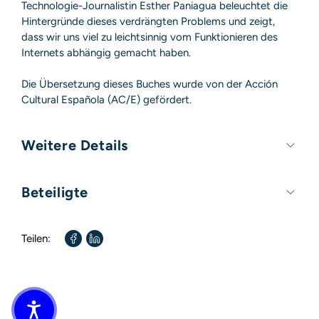
Technologie-Journalistin Esther Paniagua beleuchtet die
Hintergründe dieses verdrängten Problems und zeigt,
dass wir uns viel zu leichtsinnig vom Funktionieren des
Internets abhängig gemacht haben.
Die Übersetzung dieses Buches wurde von der Acción
Cultural Española (AC/E) gefördert.
Weitere Details
Umfang:
400 Seiten
Beteiligte
Format:
130mm x 190mm
Autor / Autorin:
Esther Paniagua
Teilen:
Übersetzt von:
Marlene Fleißig
Übersetzt von:
Thomas Stauder