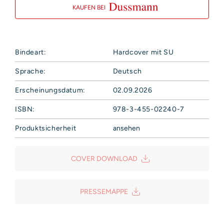
KAUFEN BEI
Bindeart:
Hardcover mit SU
Sprache:
Deutsch
Erscheinungsdatum:
02.09.2026
ISBN:
978-3-455-02240-7
Produktsicherheit
ansehen
Hoffmann und Campe Verlag GmbH
Harvestehuder Weg 42
COVER DOWNLOAD
20149 Hamburg
Deutschland
E-Mail: produktsicherheit@hoca.de
PRESSEMAPPE
Sicherheitshinweis entsprechend Art. 9 Abs. 7 S. 2 der
GPSR
entbehrlich