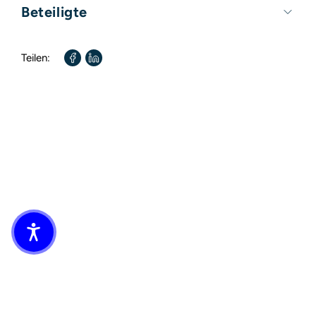
Umfang:
256 Seiten
Beteiligte
Format:
135mm x 210mm
Autor / Autorin:
André T. Nemat
Teilen: