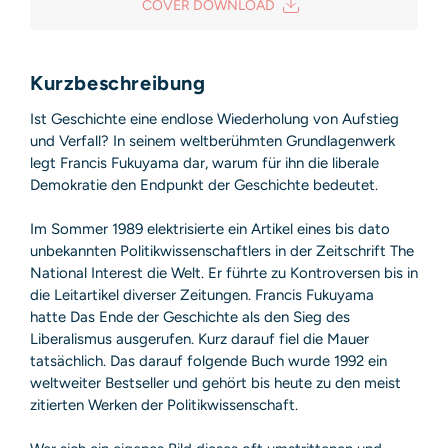
COVER DOWNLOAD
20149 Hamburg
Deutschland
E-Mail: produktsicherheit@hoca.de
Sicherheitshinweis entsprechend Art. 9 Abs. 7 S. 2 der
Kurzbeschreibung
GPSR
entbehrlich
Ist Geschichte eine endlose Wiederholung von Aufstieg
und Verfall? In seinem weltberühmten Grundlagenwerk
legt Francis Fukuyama dar, warum für ihn die liberale
Demokratie den Endpunkt der Geschichte bedeutet.
Im Sommer 1989 elektrisierte ein Artikel eines bis dato
unbekannten Politikwissenschaftlers in der Zeitschrift The
National Interest die Welt. Er führte zu Kontroversen bis in
die Leitartikel diverser Zeitungen. Francis Fukuyama
hatte Das Ende der Geschichte als den Sieg des
Liberalismus ausgerufen. Kurz darauf fiel die Mauer
tatsächlich. Das darauf folgende Buch wurde 1992 ein
weltweiter Bestseller und gehört bis heute zu den meist
zitierten Werken der Politikwissenschaft.