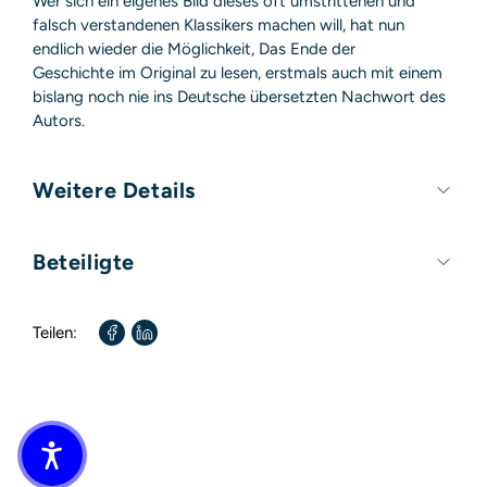
Wer sich ein eigenes Bild dieses oft umstrittenen und
falsch verstandenen Klassikers machen will, hat nun
endlich wieder die Möglichkeit, Das Ende der
Geschichte im Original zu lesen, erstmals auch mit einem
bislang noch nie ins Deutsche übersetzten Nachwort des
Autors.
Weitere Details
Umfang:
560 Seiten
Beteiligte
Format:
140mm x 220mm
Autor / Autorin:
Francis Fukuyama
Teilen:
Übersetzt von:
Ute Mihr
Übersetzt von:
Helmut Dierlamm
Übersetzt von:
Karlheinz Dürr